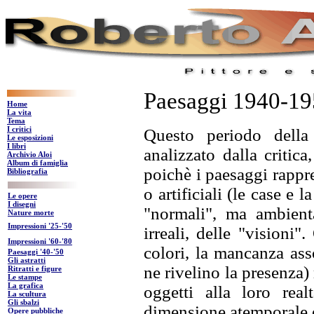
Paesaggi 1940-1
Home
La vita
Tema
I critici
Questo periodo della
Le esposizioni
I libri
analizzato dalla critica
Archivio Aloi
Album di famiglia
poichè i paesaggi rappre
Bibliografia
o artificiali (le case e 
Le opere
I disegni
"normali", ma ambient
Nature morte
Impressioni '25-'50
irreali, delle "visioni
Impressioni '60-'80
colori, la mancanza ass
Paesaggi '40-'50
Gli astratti
ne rivelino la presenza) 
Ritratti e figure
Le stampe
La grafica
oggetti alla loro rea
La scultura
Gli sbalzi
dimensione atemporale ed
Opere pubbliche